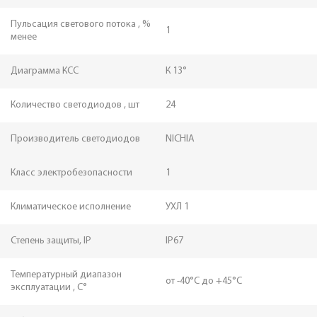
Пульсация светового потока , %
1
менее
Диаграмма КСС
К 13°
Количество светодиодов , шт
24
Производитель светодиодов
NICHIA
Класс электробезопасности
1
Климатическое исполнение
УХЛ 1
Степень защиты, IP
IP67
Температурный диапазон
от -40°С до +45°С
эксплуатации , С°