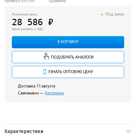
Прожекторы
Артикул
ЛЭ3130
Сравнить
Низковольтные
Под заказ
Розничная цена:
28 586 ₽
Для ЖКХ
Цена указана с НДС
Архитектурные
В КОРЗИНУ
Аварийные
ПОДОБРАТЬ АНАЛОГИ
Опоры освещения и консоли
Бактерицидные рециркуляторы
УЗНАТЬ ОПТОВУЮ ЦЕНУ
Аксессуары
Доставка 11 августа
Самовывоз —
бесплатно
Характеристики