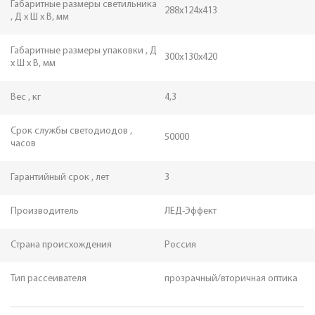
Габаритные размеры светильника
288х124х413
, Д х Ш х В, мм
Габаритные размеры упаковки , Д
300х130х420
х Ш х В, мм
Вес , кг
4,3
Срок службы светодиодов ,
50000
часов
Гарантийный срок , лет
3
Производитель
ЛЕД-Эффект
Страна происхождения
Россия
Тип рассеивателя
прозрачный/вторичная оптика