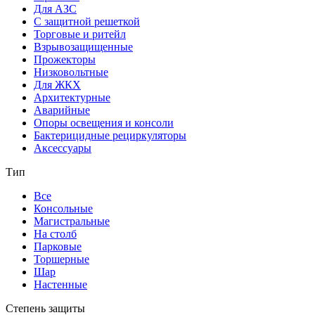
Для АЗС
С защитной решеткой
Торговые и ритейл
Взрывозащищенные
Прожекторы
Низковольтные
Для ЖКХ
Архитектурные
Аварийные
Опоры освещения и консоли
Бактерицидные рециркуляторы
Аксессуары
Тип
Все
Консольные
Магистральные
На столб
Парковые
Торшерные
Шар
Настенные
Степень защиты