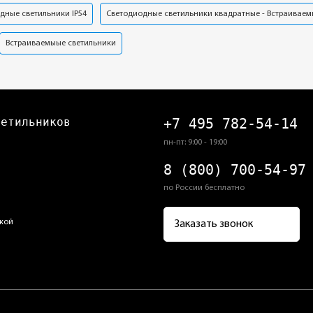
дные светильники IP54
Светодиодные светильники квадратные - Встраиваем
Встраиваемыые светильники
ветильников
+7 495 782-54-14
пн-пт: 9:00 - 19:00
8 (800) 700-54-97
по России бесплатно
кой
Заказать звонок