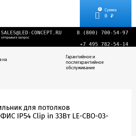
0
Сумма
0 ₽
SALES@LED-CONCEPT.RU
8 (800) 700-54-97
отправьте запрос
+7 495 782-54-14
Гарантийное и
а на
послегарантийное
обслуживание
ильник для потолков
ИС IP54 Clip in 33Вт LE-СВО-03-