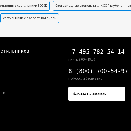
одиодные светильники 5000K
Светодиодные светильники КСС Г глубокая - с
светильники с поворотной лирой
ветильников
+7 495 782-54-14
пн-пт: 9:00 - 19:00
8 (800) 700-54-97
по России бесплатно
кой
Заказать звонок