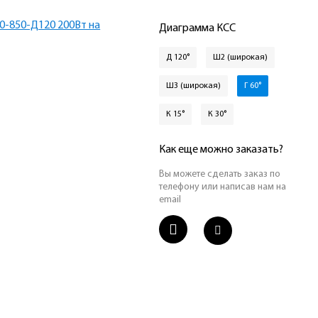
Диаграмма КСС
Д 120°
Ш2 (широкая)
Ш3 (широкая)
Г 60°
К 15°
К 30°
Как еще можно заказать?
Вы можете сделать заказ по
телефону или написав нам на
email