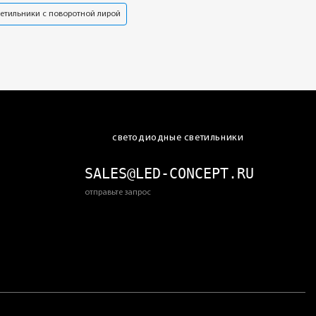
ветильники с поворотной лирой
светодиодные светильники
SALES@LED-CONCEPT.RU
отправьте запрос