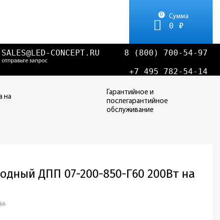
0
Сумма
0 ₽
SALES@LED-CONCEPT.RU
8 (800) 700-54-97
отправьте запрос
+7 495 782-54-14
Гарантийное и
а на
послегарантийное
обслуживание
одный ДПП 07-200-850-Г60 200Вт на
P66