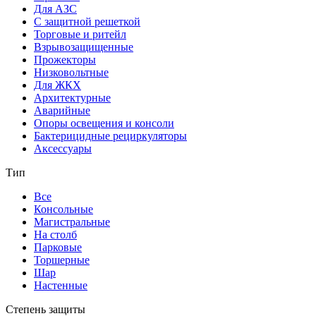
Для АЗС
С защитной решеткой
Торговые и ритейл
Взрывозащищенные
Прожекторы
Низковольтные
Для ЖКХ
Архитектурные
Аварийные
Опоры освещения и консоли
Бактерицидные рециркуляторы
Аксессуары
Тип
Все
Консольные
Магистральные
На столб
Парковые
Торшерные
Шар
Настенные
Степень защиты