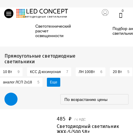
0
светодиодные светильники
Светотехнический
Подбор ан
расчет
светильни
освещенности
Прямоугольные светодиодные
светильники
10 Вт
9
КСС Д косинусная
7
ЛН 100Вт
6
20 Вт
5
аналог ЛСП 2х18
5
Еще
По возрастанию цены
485 ₽
/ с НДС
Светодиодный светильник
ЖКХ-5/500 5Вт