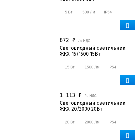
Светильники
5 Вт
500 Лм
IP54
Назад
Показать всё
872 ₽
/ с НДС
По назначению
Светодиодный светильник
ЖКХ-15/1500 15Вт
Уличные
15 Вт
1500 Лм
IP54
Промышленные
Офисные
Для АЗС
1 113 ₽
/ с НДС
Светодиодный светильник
С защитной решеткой
ЖКХ-20/2000 20Вт
Торговые и ритейл
20 Вт
2000 Лм
IP54
Взрывозащищенные