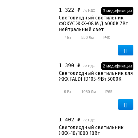
Прожекторы
1 322 ₽
3 модификации
/ с НДС
Низковольтные
Светодиодный светильник
ФОКУС ЖКХ-08 М Д 4000К 7Вт
Для ЖКХ
нейтральный свет
Архитектурные
7 Вт
550 Лм
IP40
Аварийные
Опоры освещения и консоли
1 390 ₽
2 модификации
/ с НДС
Бактерицидные рециркуляторы
Светодиодный светильник для
ЖКХ FALDI ID105-9Вт 5000К
Аксессуары
9 Вт
1080 Лм
IP65
1 402 ₽
/ с НДС
Светодиодный светильник
ЖКХ-10/1000 10Вт