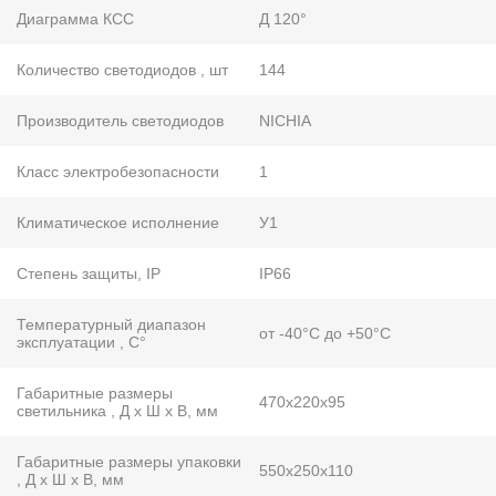
Диаграмма КСС
Д 120°
Количество светодиодов , шт
144
Производитель светодиодов
NICHIA
Класс электробезопасности
1
Климатическое исполнение
У1
Степень защиты, IP
IP66
Температурный диапазон
от -40°С до +50°С
эксплуатации , С°
Габаритные размеры
470х220х95
светильника , Д х Ш х В, мм
Габаритные размеры упаковки
550х250х110
, Д х Ш х В, мм