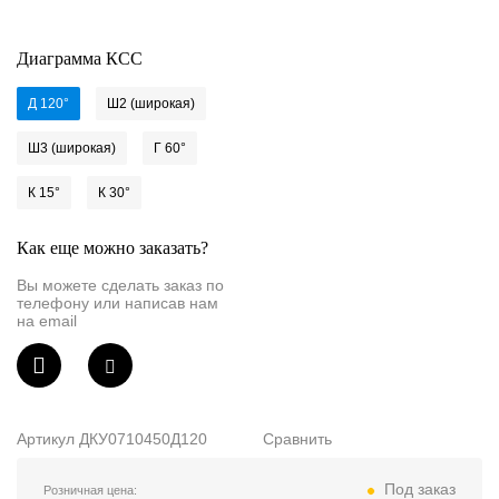
Светильники
Диаграмма КСС
Назад
Показать всё
Д 120°
Ш2 (широкая)
Ш3 (широкая)
Г 60°
По назначению
К 15°
К 30°
Уличные
Промышленные
Как еще можно заказать?
Вы можете сделать заказ по
Офисные
телефону или написав нам
на email
Для АЗС
С защитной решеткой
Торговые и ритейл
Артикул
ДКУ0710450Д120
Сравнить
Взрывозащищенные
Под заказ
Розничная цена: