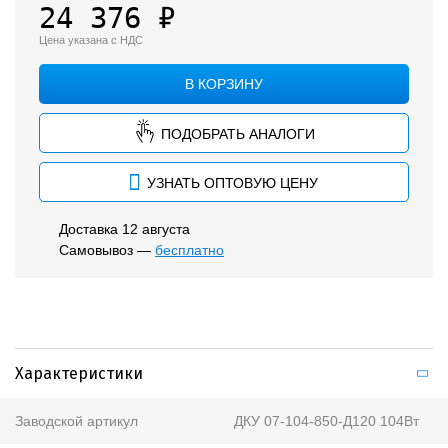
Прожекторы
24 376 ₽
Низковольтные
Цена указана с НДС
Для ЖКХ
В КОРЗИНУ
Архитектурные
ПОДОБРАТЬ АНАЛОГИ
Аварийные
УЗНАТЬ ОПТОВУЮ ЦЕНУ
Опоры освещения и консоли
Доставка 12 августа
Бактерицидные рециркуляторы
Самовывоз —
бесплатно
Аксессуары
Характеристики
Заводской артикул
ДКУ 07-104-850-Д120 104Вт