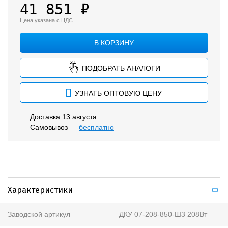
Прожекторы
41 851 ₽
Низковольтные
Цена указана с НДС
Для ЖКХ
В КОРЗИНУ
Архитектурные
ПОДОБРАТЬ АНАЛОГИ
Аварийные
УЗНАТЬ ОПТОВУЮ ЦЕНУ
Опоры освещения и консоли
Доставка 13 августа
Бактерицидные рециркуляторы
Самовывоз —
бесплатно
Аксессуары
Характеристики
Заводской артикул
ДКУ 07-208-850-Ш3 208Вт