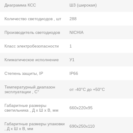
Диаграмма КСС
Ш3 (широкая)
Количество светодиодов , шт
288
Производитель светодиодов
NICHIA
Класс электробезопасности
1
Климатическое исполнение
У1
Степень защиты, IP
IP66
Температурный диапазон
от -40°С до +50°С
эксплуатации , С°
Габаритные размеры
660х220х95
светильника , Д х Ш х В, мм
Габаритные размеры упаковки
690х250х110
, Д х Ш х В, мм