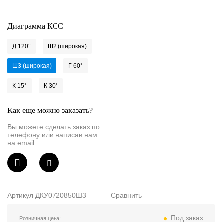
Светильники
Диаграмма КСС
Назад
Показать всё
Д 120°
Ш2 (широкая)
Ш3 (широкая)
Г 60°
По назначению
К 15°
К 30°
Уличные
Промышленные
Как еще можно заказать?
Вы можете сделать заказ по
Офисные
телефону или написав нам
на email
Для АЗС
С защитной решеткой
Торговые и ритейл
Артикул
ДКУ0720850Ш3
Сравнить
Взрывозащищенные
Под заказ
Розничная цена: