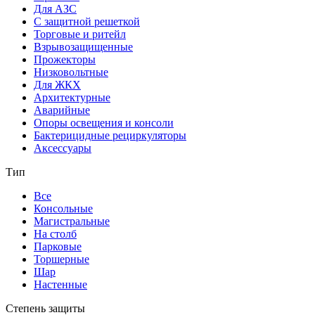
Для АЗС
С защитной решеткой
Торговые и ритейл
Взрывозащищенные
Прожекторы
Низковольтные
Для ЖКХ
Архитектурные
Аварийные
Опоры освещения и консоли
Бактерицидные рециркуляторы
Аксессуары
Тип
Все
Консольные
Магистральные
На столб
Парковые
Торшерные
Шар
Настенные
Степень защиты