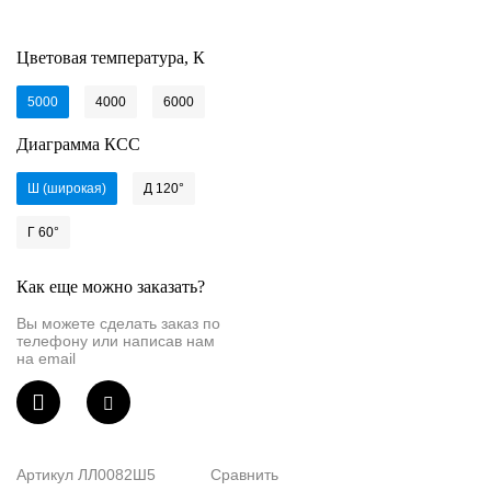
Светильники
Цветовая температура, К
Назад
Показать всё
5000
4000
6000
Диаграмма КСС
По назначению
Ш (широкая)
Д 120°
Уличные
Г 60°
Промышленные
Офисные
Как еще можно заказать?
Вы можете сделать заказ по
Для АЗС
телефону или написав нам
на email
С защитной решеткой
Торговые и ритейл
Взрывозащищенные
Артикул
ЛЛ0082Ш5
Сравнить