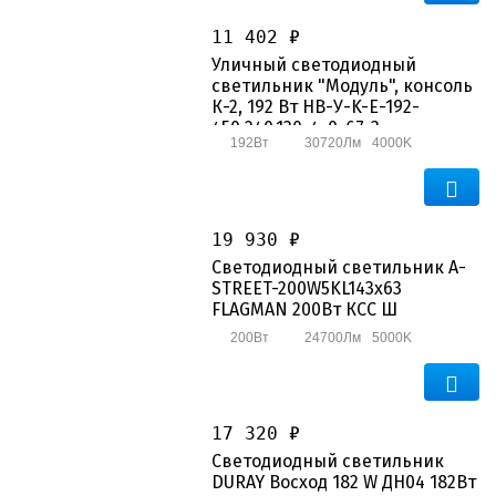
11 402 ₽
Уличный светодиодный
светильник "Модуль", консоль
К-2, 192 Вт НВ-У-K-Е-192-
450.240.130-4-0-67-3
192Вт
30720Лм
4000K
19 930 ₽
Светодиодный светильник A-
STREET-200W5KL143x63
FLAGMAN 200Вт КСС Ш
200Вт
24700Лм
5000K
17 320 ₽
Светодиодный светильник
DURAY Восход 182 W ДН04 182Вт