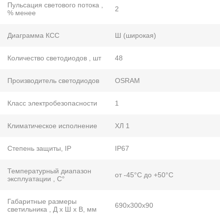
Пульсация светового потока ,
2
% менее
Диаграмма КСС
Ш (широкая)
Количество светодиодов , шт
48
Производитель светодиодов
OSRAM
Класс электробезопасности
1
Климатическое исполнение
ХЛ 1
Степень защиты, IP
IP67
Температурный диапазон
от -45°С до +50°С
эксплуатации , С°
Габаритные размеры
690х300х90
светильника , Д х Ш х В, мм