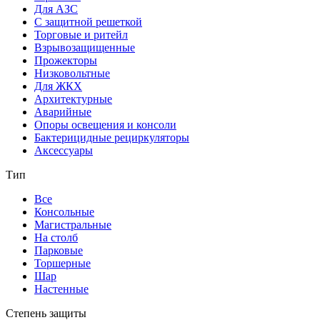
Для АЗС
С защитной решеткой
Торговые и ритейл
Взрывозащищенные
Прожекторы
Низковольтные
Для ЖКХ
Архитектурные
Аварийные
Опоры освещения и консоли
Бактерицидные рециркуляторы
Аксессуары
Тип
Все
Консольные
Магистральные
На столб
Парковые
Торшерные
Шар
Настенные
Степень защиты