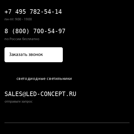
Светильники
+7 495 782-54-14
пн-пт: 9:00 - 19:00
Назад
Показать всё
8 (800) 700-54-97
по России бесплатно
По назначению
Заказать звонок
Уличные
Промышленные
Офисные
светодиодные светильники
Для АЗС
SALES@LED-CONCEPT.RU
С защитной решеткой
отправьте запрос
Торговые и ритейл
Взрывозащищенные