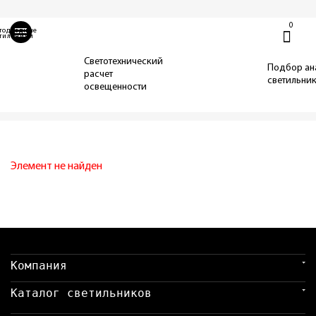
0
тодиодные
тильники
Светотехнический
Подбор ан
расчет
светильни
освещенности
Элемент не найден
Компания
Каталог светильников